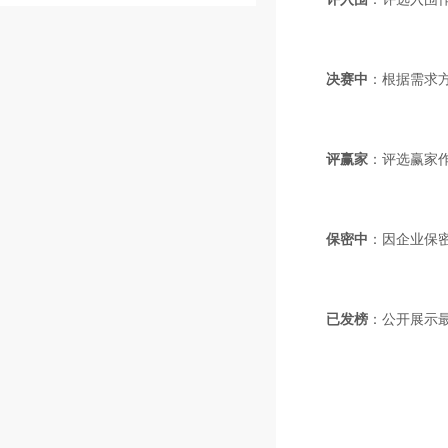
决赛中
：根据需求
评赢家
：评选赢家
保密中
：因企业保
已发榜
：公开展示