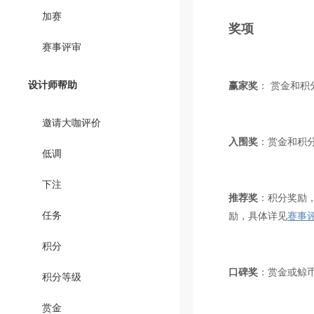
加赛
奖项
赛事评审
设计师帮助
赢家奖
： 赏金和
邀请大咖评价
入围奖
：赏金和积
低调
下注
推荐奖
：积分奖励
任务
励，具体详见
赛事
积分
口碑奖
：赏金或鲸
积分等级
赏金