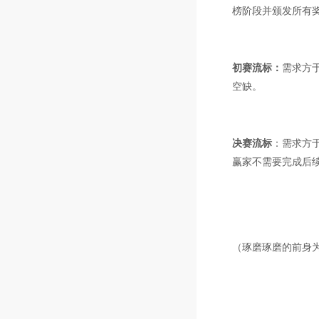
榜阶段并颁发所有
初赛流标：
需求方
空缺。
决赛流标
：需求方
赢家不需要完成后
（琢磨琢磨的前身为