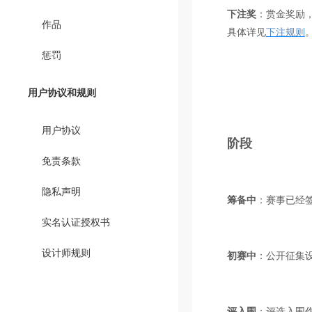
下注奖
：赏金奖励
作品
具体详见
下注规则
惩罚
用户协议和规则
用户协议
阶段
免责条款
隐私声明
筹备中
：赛事已经
实名认证授权书
设计师规则
初赛中
：公开征集设
评入围
：评选入围