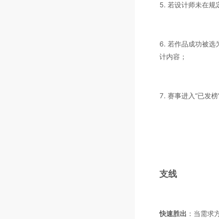
5. 若设计师未在
6. 若作品成功被
计内容；
7. 赛事进入“已
支线
快速胜出
：当需求