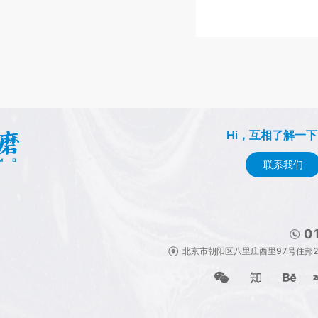
Hi，互相了解一
联系我们
0
北京市朝阳区八里庄西里97号住邦200